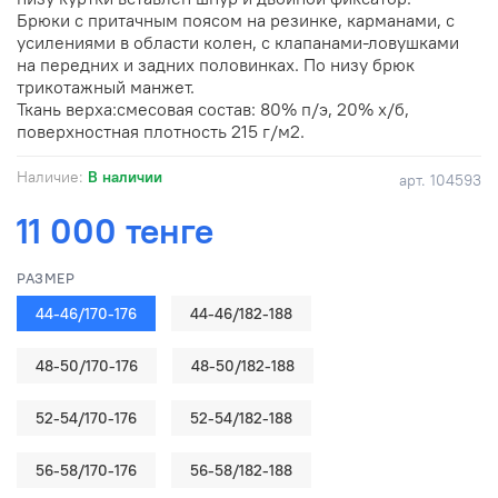
Брюки с притачным поясом на резинке, карманами, с
усилениями в области колен, с клапанами-ловушками
на передних и задних половинках. По низу брюк
трикотажный манжет.
Ткань верха:смесовая состав: 80% п/э, 20% х/б,
поверхностная плотность 215 г/м2.
Наличие:
В наличии
арт.
104593
11 000 тенге
РАЗМЕР
44-46/170-176
44-46/182-188
48-50/170-176
48-50/182-188
52-54/170-176
52-54/182-188
56-58/170-176
56-58/182-188