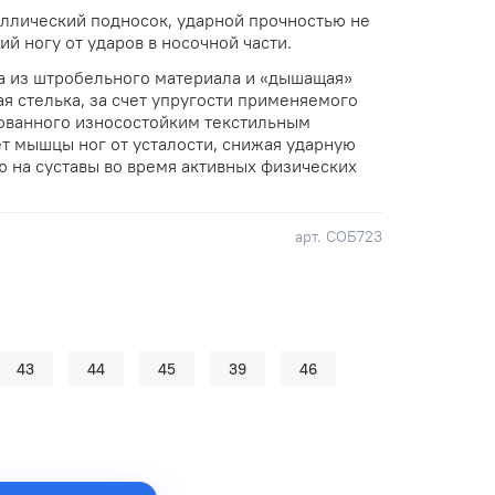
ллический подносок, ударной прочностью не
 ногу от ударов в носочной части.
ка из штробельного материала и «дышащая»
я стелька, за счет упругости применяемого
ованного износостойким текстильным
т мышцы ног от усталости, снижая ударную
ю на суставы во время активных физических
арт.
СОБ723
43
44
45
39
46