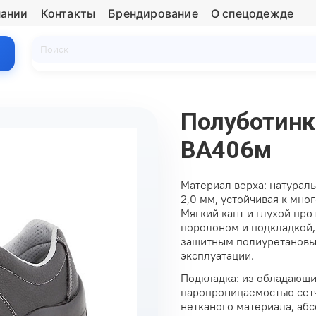
пании
Контакты
Брендирование
О спецодежде
Полуботинк
ВА406м
Материал верха: натураль
2,0 мм, устойчивая к мно
Мягкий кант и глухой пр
поролоном и подкладкой,
защитным полиуретановы
эксплуатации.
Подкладка: из обладающи
паропроницаемостью сетч
нетканого материала, аб