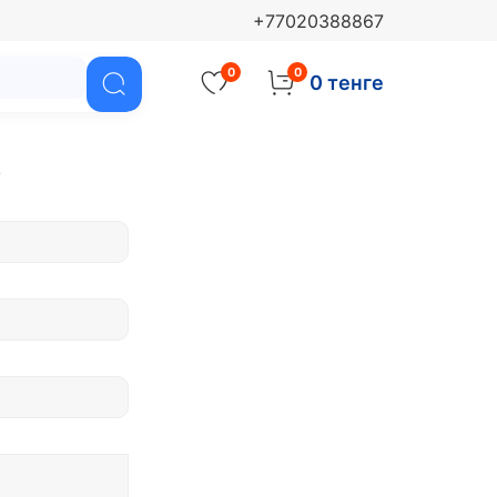
+77020388867
0
0
0 тенге
е