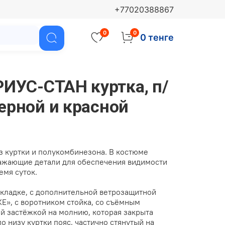
+77020388867
0
0
0 тенге
ИУС-СТАН куртка, п/
черной и красной
з куртки и полукомбинезона. В костюме
ажающие детали для обеспечения видимости
емя суток.
дкладке, с дополнительной ветрозащитной
Е», с воротником стойка, со съёмным
й застёжкой на молнию, которая закрыта
о низу куртки пояс, частично стянутый на