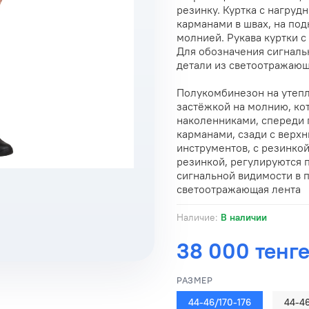
резинку. Куртка с нагру
карманами в швах, на под
молнией. Рукава куртки с
Для обозначения сигналь
детали из светоотражающ
Полукомбинезон на утепл
застёжкой на молнию, ко
наколенниками, спереди
карманами, сзади с верх
инструментов, с резинкой
резинкой, регулируются 
сигнальной видимости в
светоотражающая лента
Наличие:
В наличии
38 000 тенг
РАЗМЕР
44-46/170-176
44-46