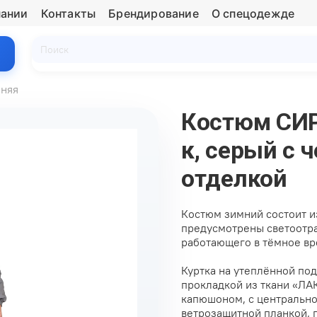
пании
Контакты
Брендирование
О спецодежде
няя
Костюм СИР
к, серый с 
отделкой
Костюм зимний состоит и
предусмотрены светоотр
работающего в тёмное вр
Куртка на утеплённой по
прокладкой из ткани «ЛАК
капюшоном, с центрально
ветрозащитной планкой, п