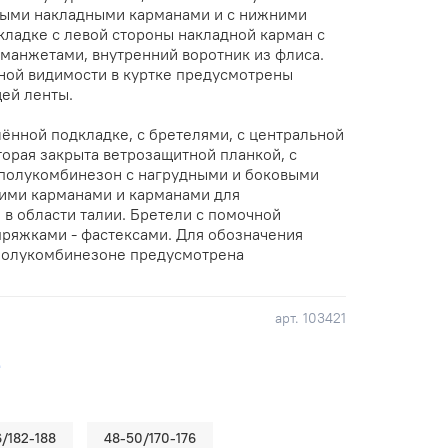
дными накладными карманами и с нижними
кладке с левой стороны накладной карман с
 манжетами, внутренний воротник из флиса.
ной видимости в куртке предусмотрены
ей ленты.
ённой подкладке, с бретелями, с центральной
торая закрыта ветрозащитной планкой, с
 полукомбинезон с нагрудными и боковыми
ними карманами и карманами для
 в области талии. Бретели с помочной
пряжками - фастексами. Для обозначения
 полукомбинезоне предусмотрена
арт.
103421
е
/182-188
48-50/170-176